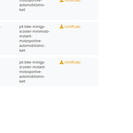
motosportive
-
certificato
automobilismo-
kart
a
pit bike
-
minigp
-
certificato
scooter
-
minimoto
-
motard
-
motosportive
-
automobilismo-
kart
pit bike
-
minigp
-
certificato
scooter
-
motard
-
motosportive
-
automobilismo-
kart