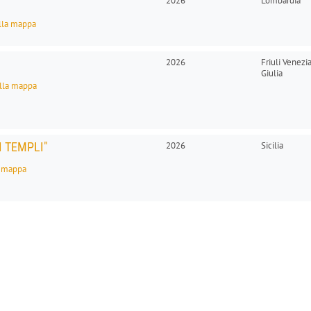
2026
Lombardia
alla mappa
2026
Friuli Venezi
Giulia
alla mappa
I TEMPLI"
2026
Sicilia
a mappa