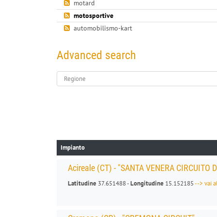
motard
motosportive
automobilismo-kart
Advanced search
Regione
Impianto
Acireale (CT) - "SANTA VENERA CIRCUITO 
Latitudine
37.651488 -
Longitudine
15.152185
--> vai 