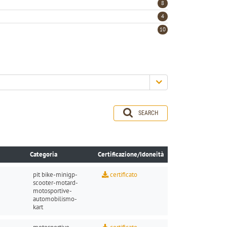
8
4
10
SEARCH
Categoria
Certificazione/Idoneità
pit bike
-
minigp
-
certificato
scooter
-
motard
-
motosportive
-
automobilismo-
kart