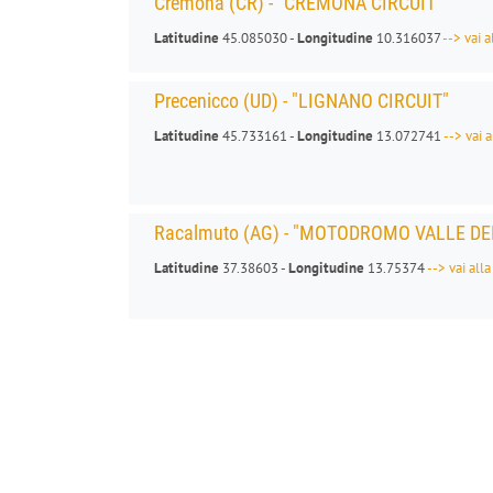
Cremona (CR) - "CREMONA CIRCUIT"
Latitudine
45.085030 -
Longitudine
10.316037
--> vai 
Precenicco (UD) - "LIGNANO CIRCUIT"
Latitudine
45.733161 -
Longitudine
13.072741
--> vai 
Racalmuto (AG) - "MOTODROMO VALLE DE
Latitudine
37.38603 -
Longitudine
13.75374
--> vai all