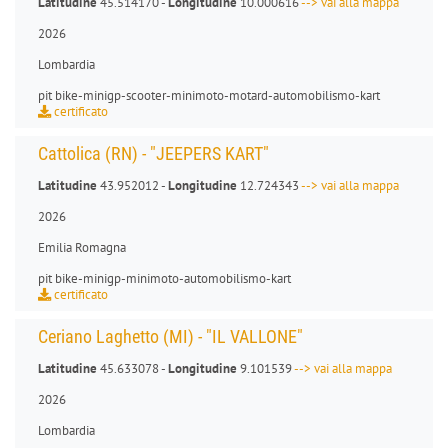
Latitudine
45.514170 -
Longitudine
10.000616
--> vai alla mappa
2026
Lombardia
pit bike
-
minigp
-
scooter
-
minimoto
-
motard
-
automobilismo-kart
certificato
Cattolica (RN) - "JEEPERS KART"
Latitudine
43.952012 -
Longitudine
12.724343
--> vai alla mappa
2026
Emilia Romagna
pit bike
-
minigp
-
minimoto
-
automobilismo-kart
certificato
Ceriano Laghetto (MI) - "IL VALLONE"
Latitudine
45.633078 -
Longitudine
9.101539
--> vai alla mappa
2026
Lombardia