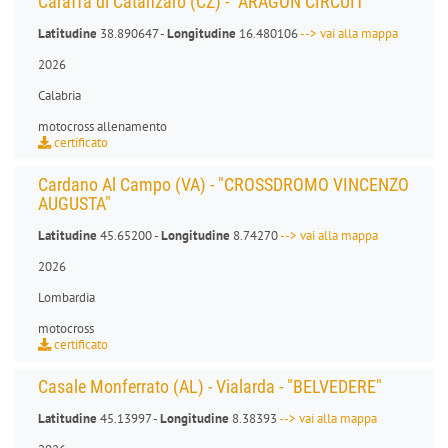
Caraffa di Catanzaro (CZ) - "ARAGON CIRCUIT"
Latitudine
38.890647 -
Longitudine
16.480106
--> vai alla mappa
2026
Calabria
motocross allenamento
certificato
Cardano Al Campo (VA) - "CROSSDROMO VINCENZO
AUGUSTA"
Latitudine
45.65200 -
Longitudine
8.74270
--> vai alla mappa
2026
Lombardia
motocross
certificato
Casale Monferrato (AL) - Vialarda - "BELVEDERE"
Latitudine
45.13997 -
Longitudine
8.38393
--> vai alla mappa