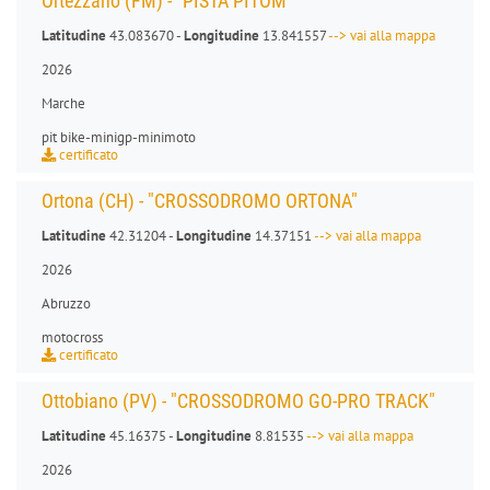
Ortezzano (FM) - "PISTA PITOM"
Latitudine
43.083670 -
Longitudine
13.841557
--> vai alla mappa
2026
Marche
pit bike
-
minigp
-
minimoto
certificato
Ortona (CH) - "CROSSODROMO ORTONA"
Latitudine
42.31204 -
Longitudine
14.37151
--> vai alla mappa
2026
Abruzzo
motocross
certificato
Ottobiano (PV) - "CROSSODROMO GO-PRO TRACK"
Latitudine
45.16375 -
Longitudine
8.81535
--> vai alla mappa
2026