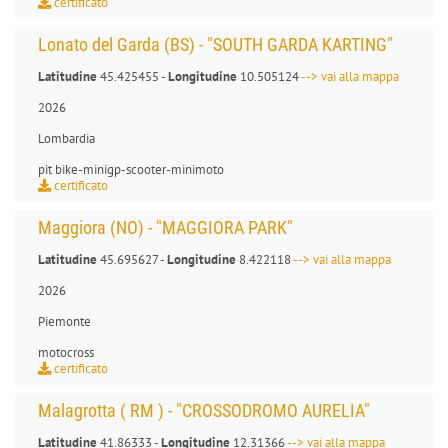
certificato
Lonato del Garda (BS) - "SOUTH GARDA KARTING"
Latitudine
45.425455 -
Longitudine
10.505124
--> vai alla mappa
2026
Lombardia
pit bike
-
minigp
-
scooter
-
minimoto
certificato
Maggiora (NO) - "MAGGIORA PARK"
Latitudine
45.695627 -
Longitudine
8.422118
--> vai alla mappa
2026
Piemonte
motocross
certificato
Malagrotta ( RM ) - "CROSSODROMO AURELIA"
Latitudine
41.86333 -
Longitudine
12.31366
--> vai alla mappa