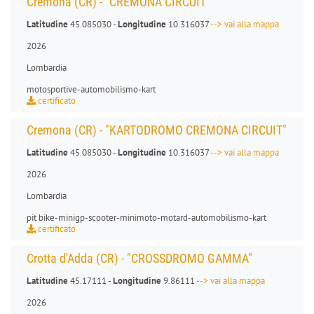
Cremona (CR) - "CREMONA CIRCUIT"
Latitudine
45.085030 -
Longitudine
10.316037
--> vai alla mappa
2026
Lombardia
motosportive
-
automobilismo-kart
certificato
Cremona (CR) - "KARTODROMO CREMONA CIRCUIT"
Latitudine
45.085030 -
Longitudine
10.316037
--> vai alla mappa
2026
Lombardia
pit bike
-
minigp
-
scooter
-
minimoto
-
motard
-
automobilismo-kart
certificato
Crotta d'Adda (CR) - "CROSSDROMO GAMMA"
Latitudine
45.17111 -
Longitudine
9.86111
--> vai alla mappa
2026