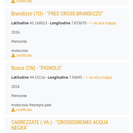
certificato
Brandizzo (TO) - "FREE CROSS BRANDIZZO"
Latitudine
45.168013 -
Longitudine
7.833870
--> vai alla mappa
2026
Piemonte
motocross
certificato
Busca (CN) - "PIGNOLO"
Latitudine
44.53116 -
Longitudine
7.50695
--> vai alla mappa
2026
Piemonte
motocross
-
freestyle park
certificato
CADREZZATE ( VA ) - "CROSSODROMO ACQUA
NEGRA"