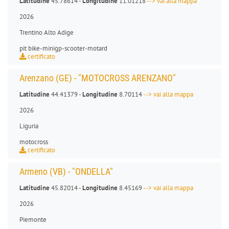
Latitudine
45.78614 -
Longitudine
11.01218
--> vai alla mappa
2026
Trentino Alto Adige
pit bike
-
minigp
-
scooter
-
motard
certificato
Arenzano (GE) - "MOTOCROSS ARENZANO"
Latitudine
44.41379 -
Longitudine
8.70114
--> vai alla mappa
2026
Liguria
motocross
certificato
Armeno (VB) - "ONDELLA"
Latitudine
45.82014 -
Longitudine
8.45169
--> vai alla mappa
2026
Piemonte