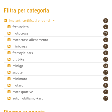
Filtra per categoria
Impianti certificati e idonei
0
fettucciato
2
motocross
77
motocross allenamento
7
minicross
2
freestyle park
3
pit bike
13
minigp
13
scooter
10
minimoto
10
motard
8
motosportive
4
automobilismo-kart
10