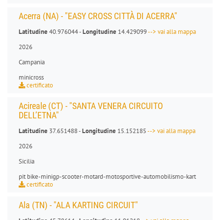
Acerra (NA) - "EASY CROSS CITTÀ DI ACERRA"
Latitudine
40.976044 -
Longitudine
14.429099
--> vai alla mappa
2026
Campania
minicross
certificato
Acireale (CT) - "SANTA VENERA CIRCUITO
DELL’ETNA"
Latitudine
37.651488 -
Longitudine
15.152185
--> vai alla mappa
2026
Sicilia
pit bike
-
minigp
-
scooter
-
motard
-
motosportive
-
automobilismo-kart
certificato
Ala (TN) - "ALA KARTING CIRCUIT"