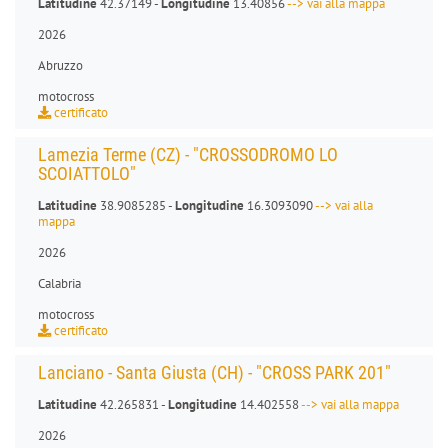
Latitudine
42.37149 -
Longitudine
13.40856
--> vai alla mappa
2026
Abruzzo
motocross
certificato
Lamezia Terme (CZ) - "CROSSODROMO LO
SCOIATTOLO"
Latitudine
38.9085285 -
Longitudine
16.3093090
--> vai alla
mappa
2026
Calabria
motocross
certificato
Lanciano - Santa Giusta (CH) - "CROSS PARK 201"
Latitudine
42.265831 -
Longitudine
14.402558
--> vai alla mappa
2026