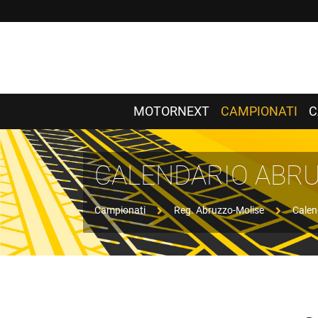
MOTORNEXT
CAMPIONATI
C
CALENDARIO ABR
Campionati
Reg. Abruzzo-Molise
Calen