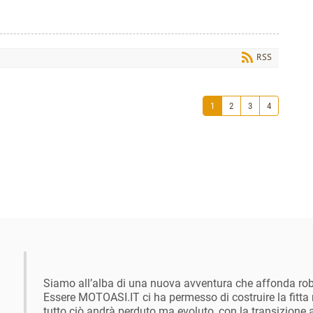
RSS
1
2
3
4
Siamo all’alba di una nuova avventura che affonda robu
Essere MOTOASI.IT ci ha permesso di costruire la fitta 
tutto ciò andrà perduto ma evoluto, con la transizion