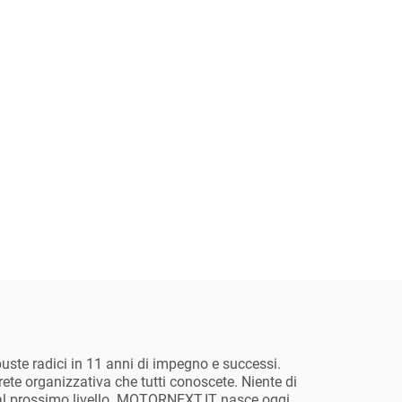
ste radici in 11 anni di impegno e successi.
rete organizzativa che tutti conoscete. Niente di
e al prossimo livello. MOTORNEXT.IT nasce oggi