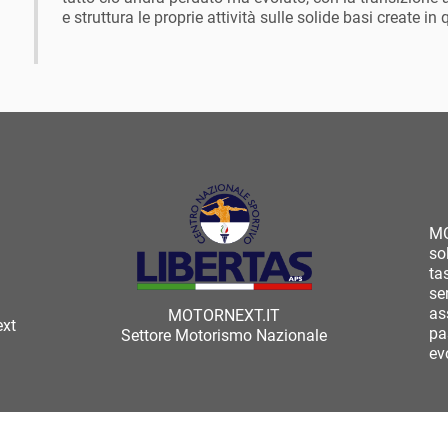
e struttura le proprie attività sulle solide basi create 
MO
so
ta
se
as
MOTORNEXT.IT
ext
pa
Settore Motorismo Nazionale
ev