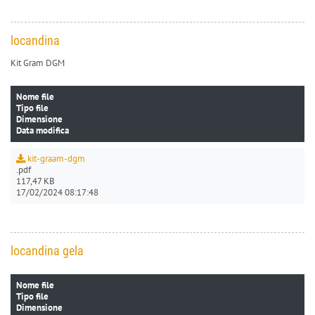
locandina
Kit Gram DGM
Nome file
Tipo file
Dimensione
Data modifica
kit-graam-dgm
.pdf
117,47 KB
17/02/2024 08:17:48
locandina gela
Nome file
Tipo file
Dimensione