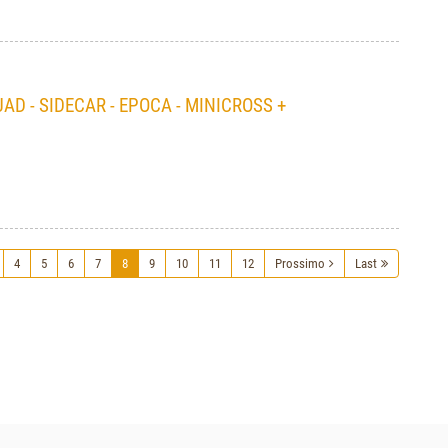
D - SIDECAR - EPOCA - MINICROSS +
4
5
6
7
8
9
10
11
12
Prossimo
Last