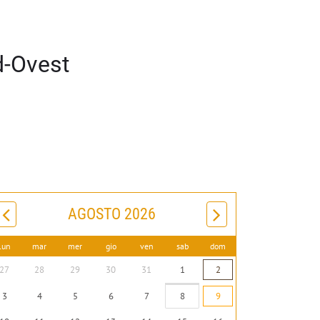
d-Ovest
AGOSTO 2026
lun
mar
mer
gio
ven
sab
dom
27
28
29
30
31
1
2
3
4
5
6
7
8
9