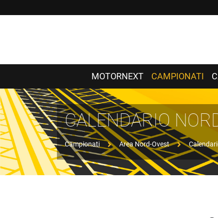
MOTORNEXT
CAMPIONATI
C
CALENDARIO NOR
Campionati
Area Nord-Ovest
Calendar