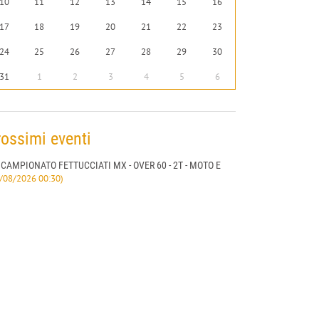
10
11
12
13
14
15
16
17
18
19
20
21
22
23
24
25
26
27
28
29
30
31
1
2
3
4
5
6
rossimi eventi
CAMPIONATO FETTUCCIATI MX - OVER 60 - 2T - MOTO E
/08/2026 00:30)