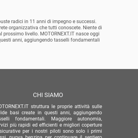
ste radici in 11 anni di impegno e successi.
rete organizzativa che tutti conoscete. Niente di
e al prossimo livello. MOTORNEXT.IT nasce oggi
in questi anni, aggiungendo tasselli fondamentali
CHI SIAMO
TORNEXT.IT struttura le proprie attività sulle
lide basi create in questi anni, aggiungendo
sselli fondamentali. Maggiore autonomia,
rvizi più rapidi ed efficienti e migliori coperture
sicurative per i nostri piloti sono solo i primi
ssi, nuova benzina per continuare il sentiero