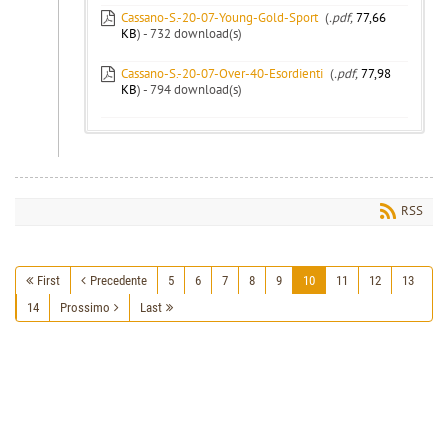
Cassano-S.-20-07-Young-Gold-Sport
(
.pdf,
77,66
KB
) - 732 download(s)
Cassano-S.-20-07-Over-40-Esordienti
(
.pdf,
77,98
KB
) - 794 download(s)
RSS
First
Precedente
5
6
7
8
9
10
11
12
13
14
Prossimo
Last